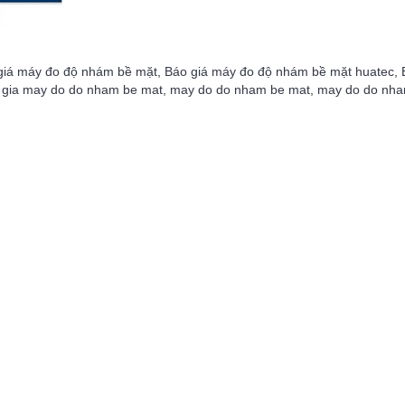
giá máy đo độ nhám bề mặt
,
Báo giá máy đo độ nhám bề mặt huatec
,
 gia may do do nham be mat
,
may do do nham be mat
,
may do do nh