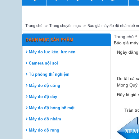
Trang chủ
Trang chuyên mục
Báo giá máy đo độ nhám bề m
»
Trang chủ
DANH MỤC SẢN PHẨM
Báo giá máy
Máy đo lực kéo, lực nén
Ngày đăng:
Camera nội soi
Tủ phòng thí nghiệm
Do tất cả
Mong Quý k
Máy đo độ cứng
Đây là giá 
Máy đo độ dày
Máy đo độ bóng bề mặt
Trân trọ
Máy đo độ nhám
Máy đo độ rung