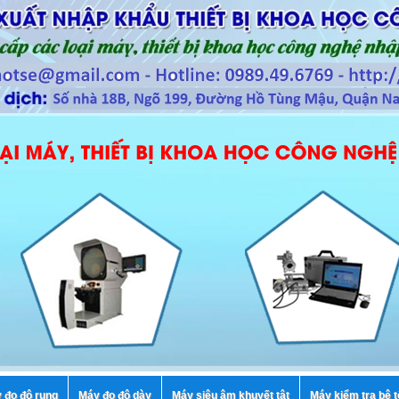
 đo độ rung
Máy đo độ dày
Máy siêu âm khuyết tật
Máy kiểm tra bê 