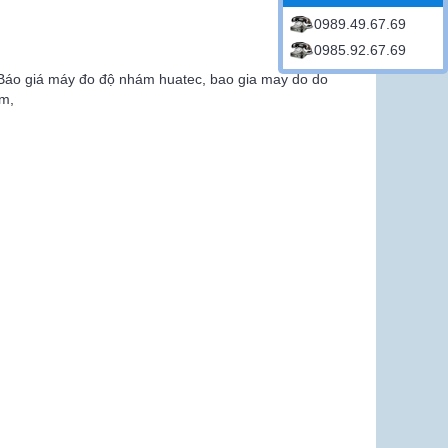
0989.49.67.69
0985.92.67.69
Báo giá máy đo độ nhám huatec
,
bao gia may do do
am
,