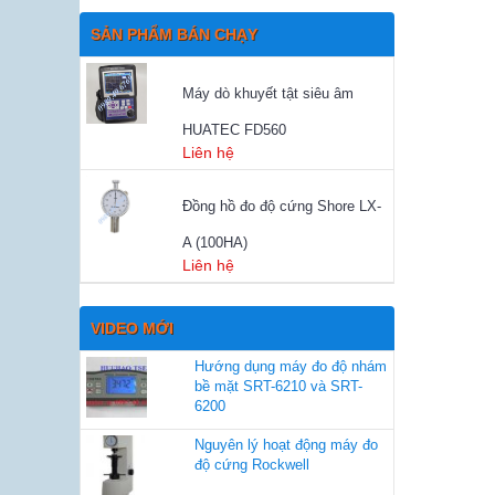
SẢN PHẨM BÁN CHẠY
Máy dò khuyết tật siêu âm
HUATEC FD560
Liên hệ
Đồng hồ đo độ cứng Shore LX-
A (100HA)
Liên hệ
VIDEO MỚI
Hướng dụng máy đo độ nhám
bề mặt SRT-6210 và SRT-
6200
Nguyên lý hoạt động máy đo
độ cứng Rockwell