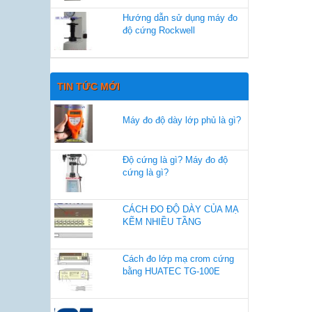
Hướng dẫn sử dụng máy đo
độ cứng Rockwell
TIN TỨC MỚI
Máy đo độ dày lớp phủ là gì?
Độ cứng là gì? Máy đo độ
cứng là gì?
CÁCH ĐO ĐỘ DÀY CỦA MẠ
KẼM NHIỀU TẦNG
Cách đo lớp mạ crom cứng
bằng HUATEC TG-100E