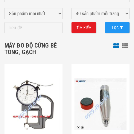
TÌM KIẾM
LỌC
MÁY ĐO ĐỘ CỨNG BÊ
TÔNG, GẠCH