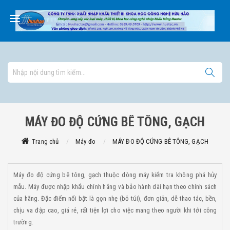
MÁY ĐO ĐỘ CỨNG BÊ TÔNG, GẠCH
Trang chủ
Máy đo
MÁY ĐO ĐỘ CỨNG BÊ TÔNG, GẠCH
Máy đo độ cứng bê tông, gạch thuộc dòng máy kiểm tra không phá hủy
mẫu. Máy được nhập khẩu chính hãng và bảo hành dài hạn theo chính sách
của hãng. Đặc điểm nổi bật là gọn nhẹ (bỏ túi), đơn giản, dễ thao tác, bền,
chịu va đập cao, giá rẻ, rất tiện lợi cho việc mang theo người khi tới công
trường.