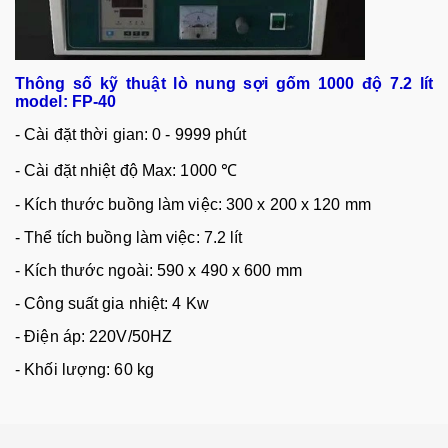
Thông s
ố
k
ỹ
thu
ậ
t lò
nung s
ợi gốm
1000 độ 7.2 lít
model: FP-40
- Cài đ
ặ
t th
ờ
i gian: 0 - 9999 phút
- Cài đ
ặ
t nhi
ệ
t đ
ộ
Max: 1000 ℃
- Kích thư
ớ
c bu
ồ
ng làm vi
ệ
c: 300 x 200 x 120 mm
- Th
ể
tích bu
ồ
ng làm vi
ệ
c: 7.2 lít
- Kích thư
ớ
c ngoài: 590 x 490 x 600 mm
- Công su
ấ
t gia nhi
ệ
t: 4 Kw
- Đi
ệ
n áp: 220V/50HZ
- Kh
ố
i lư
ợ
ng: 60 kg