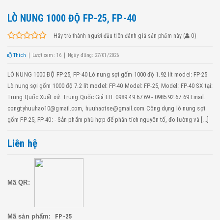
LÒ NUNG 1000 ĐỘ FP-25, FP-40
Hãy trở thành người đầu tiên đánh giá sản phẩm này
(
0
)
Thích
Lượt xem: 16
Ngày đăng: 27/01/2026
LÒ NUNG 1000 ĐỘ FP-25, FP-40 Lò nung sợi gốm 1000 độ 1.92 lít model: FP-25
Lò nung sợi gốm 1000 độ 7.2 lít model: FP-40 Model: FP-25, Model: FP-40 SX tại:
Trung Quốc Xuất xứ: Trung Quốc Giá LH: 0989.49.67.69 - 0985.92.67.69 Email:
congtyhuuhao10@gmail.com, huuhaotse@gmail.com Công dụng lò nung sợi
gốm FP-25, FP-40: - Sản phẩm phù hợp để phân tích nguyên tố, đo lường và [...]
Liên hệ
Mã QR:
Mã sản phẩm:
FP-25