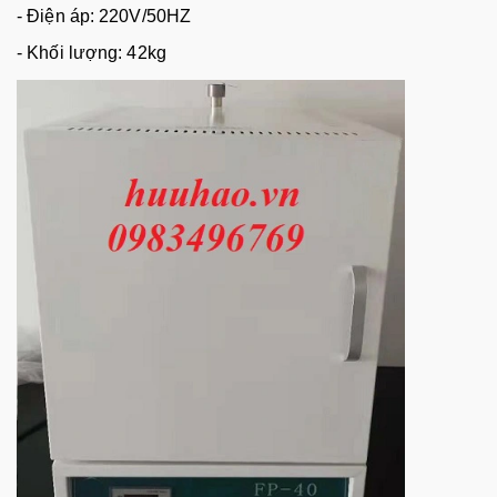
- Đi
ệ
n áp: 220V/50HZ
- Kh
ố
i lư
ợ
ng: 42kg