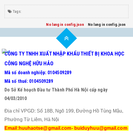
Tags:
No lang in config.json
No lang in config.json
CÔNG TY TNHH XUẤT NHẬP KHẨU THIẾT BỊ KHOA HỌC
CÔNG NGHỆ HỮU HẢO
Mã số doanh nghiệp: 0104509289
Mã số thuế: 0104509289
Do Sở Kế hoạch Đầu tư Thành Phố Hà Nội cấp ngày
04/03/2010
Địa chỉ VPGD: Số 18B, Ngõ 199, Đường Hồ Tùng Mậu,
Phường Từ Liêm, Hà Nội
Email:huuhaotse@gmail.com
- buiduyhuu@gmail.com