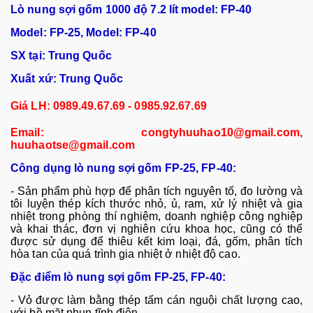
Lò nung s
ợi gốm
1000 độ 7.2 lít model: FP-40
Model: FP-25, Model: FP-40
SX tại: Trung Quốc
Xuất xứ: Trung Quốc
Giá LH: 0989.49.67.69 - 0985.92.67.69
Email: congtyhuuhao10@gmail.com,
huuhaotse@gmail.com
C
ông d
ụng
lò nung sợi gốm FP-25, FP-40
:
-
Sản phẩm ph
ù h
ợp để ph
ân tích nguyên t
ố, đo lường v
à
tôi luy
ện th
ép kích thư
ớc nhỏ, ủ, ram, xử l
ý nhi
ệt v
à gia
nhi
ệt trong ph
òng thí nghi
ệm, doanh nghiệp c
ông nghi
ệp
v
à khai thác, đơn v
ị nghi
ên c
ứu khoa học, cũng c
ó th
ể
được sử dụng để thi
êu k
ết kim loại, đ
á, g
ốm, ph
ân tích
hòa tan c
ủa qu
á trình gia nhi
ệt ở nhiệt độ cao.
Đặc điểm
lò nung sợi gốm FP-25, FP-40
:
-
Vỏ được l
àm b
ằng th
ép t
ấm c
án ngu
ội chất lượng cao,
với bề mặt phun tĩnh điện…