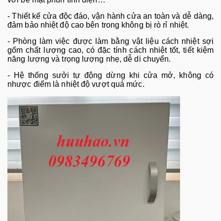
-
Thiết kế cửa độc đ
áo, v
ận h
ành c
ửa an to
àn và d
ễ d
àng,
đ
ảm bảo nhiệt độ cao b
ên trong không b
ị r
ò r
ỉ nhiệt.
-
Ph
òng làm vi
ệc được l
àm b
ằng vật liệu c
ách nhi
ệt sợi
gốm chất lượng cao, c
ó đ
ặc t
ính cách nhi
ệt tốt, tiết kiệm
năng lượng v
à tr
ọng lượng nhẹ, dễ di chuyển.
-
Hệ thống sưởi tự động dừng khi cửa mở, kh
ông có
như
ợc điểm l
à nhi
ệt độ vượt qu
á m
ức.