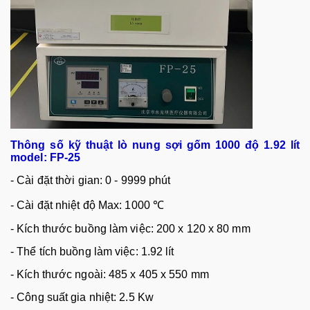
Thông s
ố
k
ỹ
thu
ậ
t
lò nung s
ợi gốm
1000 độ 1.92 lít
model: FP-25
- Cài đ
ặ
t th
ờ
i gian: 0 - 9999 phút
- Cài đ
ặ
t nhi
ệ
t đ
ộ
Max: 1000 ℃
- Kích thư
ớ
c bu
ồ
ng làm vi
ệ
c: 200 x 120 x 80 mm
- Th
ể
tích bu
ồ
ng làm vi
ệ
c: 1.92 lít
- Kích thư
ớ
c ngoài: 485 x 405 x 550 mm
- Công su
ấ
t gia nhi
ệ
t: 2.5 Kw