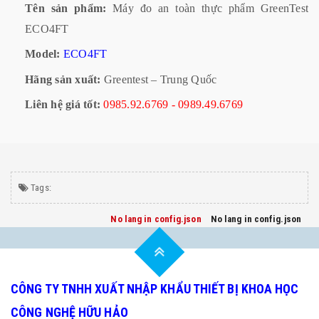
Tên sản phẩm:
Máy đo an toàn thực phẩm GreenTest
ECO4FT
Model:
ECO4FT
Hãng sản xuất:
Greentest – Trung Quốc
Liên hệ giá tốt:
0985.92.6769 - 0989.49.6769
Tags:
No lang in config.json
No lang in config.json
CÔNG TY TNHH XUẤT NHẬP KHẨU THIẾT BỊ KHOA HỌC
CÔNG NGHỆ HỮU HẢO