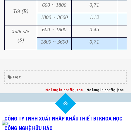
600 ~ 1800
0,71
Tốt (R)
1800 ~ 3600
1.12
600 ~ 1800
0,45
Xuất sắc
(S)
1800 ~ 3600
0,71
Tags:
No lang in config.json
No lang in config.json
CÔNG TY TNHH XUẤT NHẬP KHẨU THIẾT BỊ KHOA HỌC
CÔNG NGHỆ HỮU HẢO