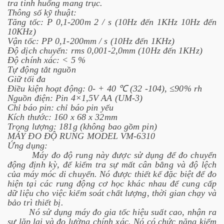
tra tình huống mang trục.
Thông số kỹ thuật:
Tăng tốc: P 0,1-200m 2 / s (10Hz đến 1KHz 10Hz đến
10KHz)
Vận tốc: PP 0,1-200mm / s (10Hz đến 1KHz)
Độ dịch chuyển: rms 0,001-2,0mm (10Hz đến 1KHz)
Độ chính xác: < 5 %
Tự động tắt nguồn
Giữ tối đa
Điều kiện hoạt động: 0- + 40 ℃ (32 -104), ≤90% rh
Nguồn điện: Pin 4×1,5V AA (UM-3)
Chỉ báo pin: chỉ báo pin yếu
Kích thước: 160 x 68 x 32mm
Trọng lượng: 181g (không bao gồm pin)
MÁY ĐO ĐỘ RUNG MODEL VM-6310
Ứng dụng:
Máy đo độ rung này được sử dụng để đo chuyển
động định kỳ, để kiểm tra sự mất cân bằng và độ lệch
của máy móc di chuyển. Nó được thiết kế đặc biệt để đo
hiện tại các rung động cơ học khác nhau để cung cấp
dữ liệu cho việc kiểm soát chất lượng, thời gian chạy và
bảo trì thiết bị.
Nó sử dụng máy đo gia tốc hiệu suất cao, nhận ra
sự lặp lại và đo lường chính xác. Nó có chức năng kiểm