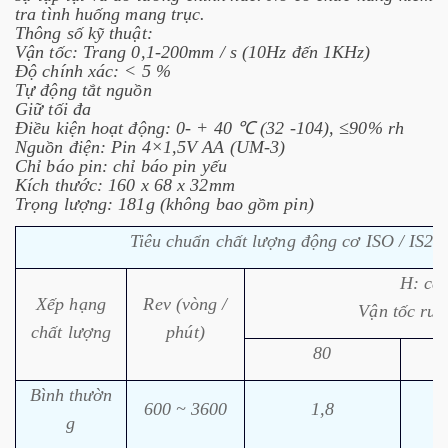
tra tình huống mang trục.
Thông số kỹ thuật:
Vận tốc: Trang 0,1-200mm / s (10Hz đến 1KHz)
Độ chính xác: < 5 %
Tự động tắt nguồn
Giữ tối đa
Điều kiện hoạt động: 0- + 40 ℃ (32 -104), ≤90% rh
Nguồn điện: Pin 4×1,5V AA (UM-3)
Chỉ báo pin: chỉ báo pin yếu
Kích thước: 160 x 68 x 32mm
Trọng lượng: 181g (không bao gồm pin)
Tiêu chuẩn chất lượng động cơ ISO / IS23
H: cao
Xếp hạng
Rev (vòng /
Vận tốc run
chất lượng
phút)
80
Bình thườn
600 ~ 3600
1,8
g