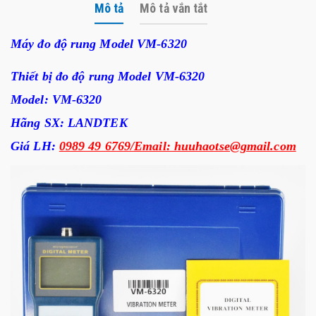
Mô tả
Mô tả vắn tắt
Máy đo độ rung Model VM-6320
Thiết bị
đo
độ rung
Model VM-6320
Model:
VM-6320
Hãng SX:
LANDTEK
Giá LH:
0989 49 6769/Email: huuhaotse@gmail.com