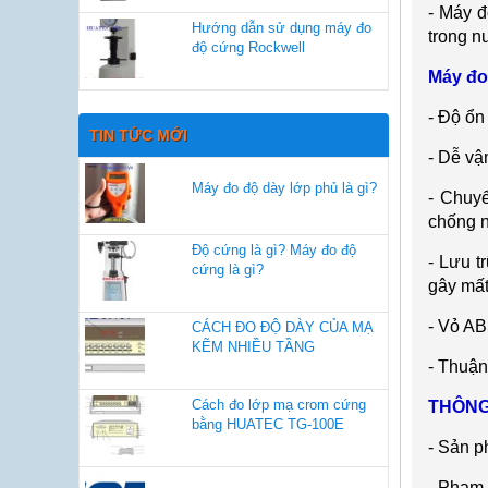
-
M
áy 
Hướng dẫn sử dụng máy đo
trong n
độ cứng Rockwell
M
áy đ
-
Độ ổn 
TIN TỨC MỚI
- D
ễ vậ
Máy đo độ dày lớp phủ là gì?
-
Chuyể
chống 
Độ cứng là gì? Máy đo độ
-
Lưu tr
cứng là gì?
gây m
ấ
-
Vỏ ABS
CÁCH ĐO ĐỘ DÀY CỦA MẠ
KẼM NHIỀU TẦNG
- Thu
ận
Cách đo lớp mạ crom cứng
TH
ÔNG
bằng HUATEC TG-100E
-
Sản p
-
Phạm 