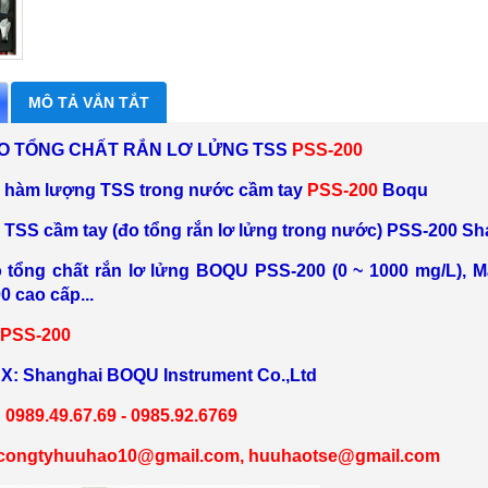
MÔ TẢ VẮN TẮT
O TỔNG CHẤT RẮN LƠ LỬNG TSS
PSS-200
 hàm lượng TSS trong nước cầm tay
PSS-200
Boqu
 TSS cầm tay (đo tổng rắn lơ lửng trong nước) PSS-200 
 tổng chất rắn lơ lửng BOQU PSS-200 (0 ~ 1000 mg/L), M
 cao cấp...
PSS-200
X: Shanghai BOQU Instrument Co.,Ltd
:
098
9
.49.67.69 - 0985.92.6769
congtyhuuhao10
@gmail.com,
huuhaotse
@gmail.com