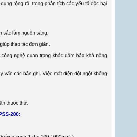
 dụng rộng r
ãi trong phân tích các y
ếu tố độc hại
n s
ắc l
àm ngu
ồn s
áng.
giúp thao tác đơn gi
ản.
 công ngh
ệ quan trọng kh
ác đ
ảm bảo khả năng
uy v
ấn c
ác b
ản ghi. Việc mất điện đột ngột kh
ông
ần thuốc thử.
SS-200:
. Đường cong 2 cho 100-1000mg/L)