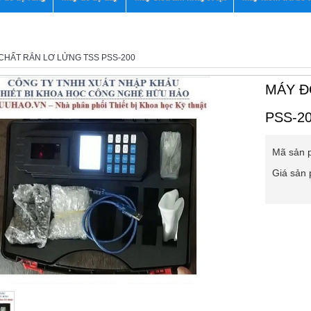
CHẤT RẮN LƠ LỬNG TSS PSS-200
MÁY Đ
PSS-2
Mã sản 
Giá sản