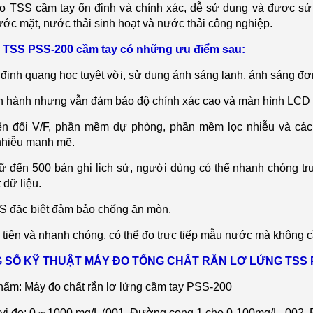
đo TSS c
ầm tay ổn định v
à chính xác, d
ễ sử dụng v
à đư
ợc sử
ước mặt, nước thải sinh hoạt v
à nư
ớc thải c
ông nghi
ệp.
o TSS
PSS-200
c
ầm tay c
ó nh
ững ưu điểm sau:
định quang học tuyệt vời, sử dụng
ánh sáng l
ạnh,
ánh sáng đơ
n h
ành nhưng v
ẫn đảm bảo độ ch
ính xác cao và màn hình LCD 
n đổi V/F, phần mềm dự ph
òng, ph
ần mềm lọc nhiễu v
à các
nhiễu mạnh mẽ.
ữ đến 500 bản ghi lịch sử, người d
ùng có th
ể nhanh ch
óng tr
t dữ liệu.
 đặc biệt đảm bảo chống ăn m
òn.
 tiện v
à nhanh chóng, có th
ể đo trực tiếp mẫu nước m
à không c
 S
Ố KỸ THUẬT
MÁY ĐO TỔNG CHẤT RẮN LƠ LỬNG TSS P
hẩm: M
áy đo ch
ất rắn lơ lửng cầm tay PSS-200
vi đo: 0 ~ 1000 mg/L (001. Đường cong 1 cho 0-100mg/L, 002