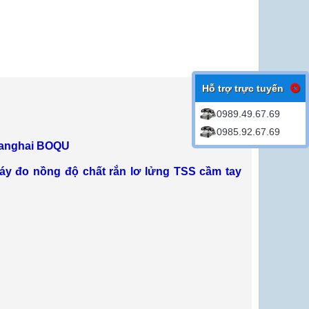
Hỗ trợ trực tuyến
0989.49.67.69
0985.92.67.69
Shanghai BOQU
áy đo nồng độ chất rắn lơ lửng TSS cầm tay