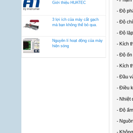
Giới thiệu HUATEC
-
Độ ph
3 lợi ích của máy cắt gạch
-
Độ ch
mà bạn không thể bỏ qua.
- Đ
ộ lặp
Nguyên lí hoạt động của máy
-
Kích t
hiện sóng
- Đ
ộ ổn
-
K
ích t
-
Đ
ầu v
-
Đi
ều 
-
Nhiệt
- Đ
ộ ẩm
-
Nguồn
-
Kh
ông