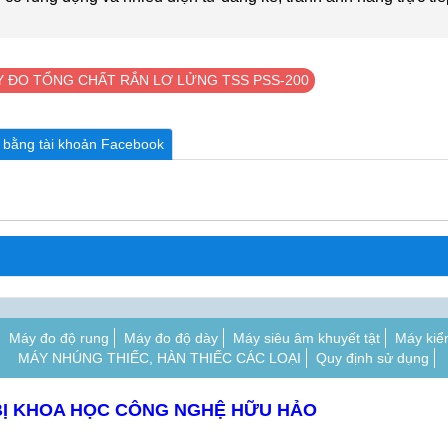
 ĐO TỔNG CHẤT RẮN LƠ LỬNG TSS PSS-200
n bằng tài khoản Facebook
Máy đo độ rung
Máy đo độ dày
Máy siêu âm khuyết tật
Máy kiể
MÁY NHÚNG THIẾC, HÀN THIẾC CÁC LOẠI
Quy định sử dụng
BỊ KHOA HỌC CÔNG NGHỆ HỮU HẢO