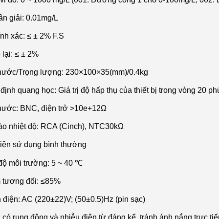
ân gi
ải: 0.01mg/L
ính xác: ≤ ± 2% F.S
 lại: ≤ ± 2%
hước/Trọng lượng: 230
×100×35(mm)/0.4kg
 định quang học: Gi
á tr
ị độ hấp thụ của thiết bị trong v
òng 20 phú
hư
ớc: BNC, điện trở >10e+12
Ω
ào nhi
ệt độ: RCA (Cinch), NTC30k
Ω
kiện sử dụng b
ình thư
ờng
 độ m
ôi trư
ờng: 5 ~ 40 ℃
 tương đối: ≤85%
 điện: AC (220
±22)V; (50±0.5)Hz (pin s
ạc)
 có rung đ
ộng v
à nhi
ễu điện từ đ
áng k
ể, tr
ánh ánh n
ắng trực tiế