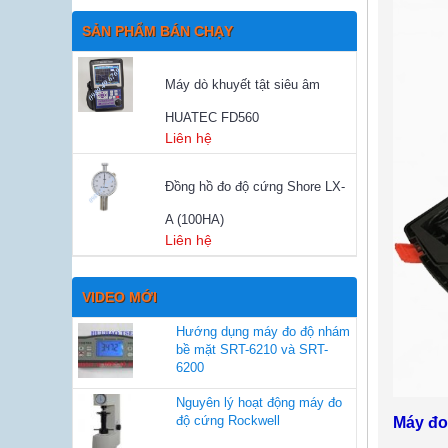
SẢN PHẨM BÁN CHẠY
Máy dò khuyết tật siêu âm
HUATEC FD560
Liên hệ
Đồng hồ đo độ cứng Shore LX-
A (100HA)
Liên hệ
VIDEO MỚI
Hướng dụng máy đo độ nhám
bề mặt SRT-6210 và SRT-
6200
Nguyên lý hoạt động máy đo
độ cứng Rockwell
Máy đo 