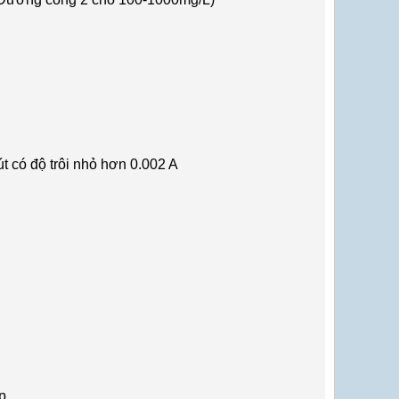
t có đ
ộ tr
ôi nh
ỏ hơn 0.002 A
p.