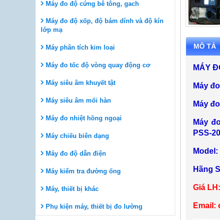
Máy đo độ cứng bê tông, gach
Máy đo độ xốp, độ bám dính và độ kín
lớp mạ
MÔ TẢ
Máy phân tích kim loại
Máy đo tốc độ vòng quay động cơ
MÁY Đ
Máy siêu âm khuyết tật
Máy đo
Máy siêu âm mối hàn
Máy đo
Máy đo nhiệt hồng ngoại
Máy đo
PSS-200
Máy chiếu biên dạng
Model:
Máy đo độ dẫn điện
Hãng S
Máy kiểm tra đường ống
Giá LH
Máy, thiết bị khác
Email:
Phụ kiện máy, thiết bị đo lường