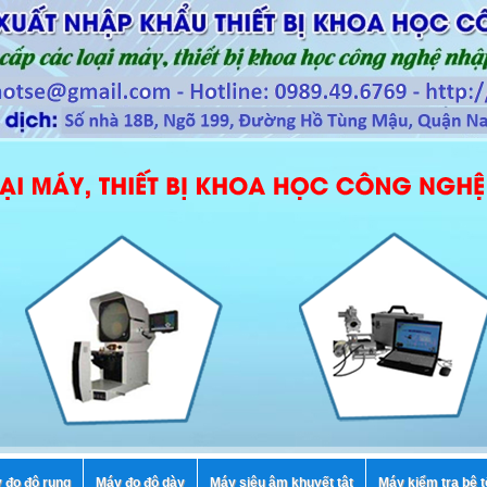
 đo độ rung
Máy đo độ dày
Máy siêu âm khuyết tật
Máy kiểm tra bê 