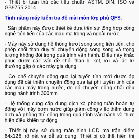
-
Thiết bị tu
ân th
ủ c
ác tiêu chu
ẩn ASTM, DIN, ISO v
à
GB9755-2014.
Tính năng máy kiểm tra độ mài mòn lớp phủ QFS
:
Sản phẩm n
ày đư
ợc thiết kế dựa tr
ên s
ự tổng hợp c
ông
ngh
ệ ti
ên ti
ến của c
ác m
ẫu m
ã trong và ngoài nư
ớc.
-
M
áy này s
ử dụng hệ thống trượt song song ti
ên ti
ến, cho
ph
ép ch
ổi than duy tr
ì chuy
ển động song song v
à tr
ọng
lượng kh
ông đ
ổi trong qu
á trình v
ận h
ành. Đi
ều n
ày kh
ắc
phục được c
ác v
ấn đề chổi than bị kẹt, rơi v
à l
ắc lư
thường gặp ở c
ác máy gia d
ụng.
-
Cơ chế chuyển động qua lại tuyến t
ính m
ới được
áp
d
ụng để cải thiện chuyển động qua lại phi tuyến t
ính c
ủa
c
ác m
ẫu m
áy trong nư
ớc, do đ
ó chuy
ển động chải đều
trong h
ành trình 300mm.
- H
ệ thống cung cấp dung dịch x
à phòng tu
ần ho
àn t
ự
động với m
áy bơm nư
ớc gi
úp gi
ảm c
ông vi
ệc th
êm dung
d
ịch x
à phòng th
ủ c
ông trong quá trình v
ận h
ành và th
ực
hiện điều khiển tự động.
-
Thiết bị n
ày s
ử dụng m
àn hình LCD ma tr
ận điểm
64x128, r
õ nét và d
ễ sử dụng. Thiết bị c
ó th
ể hiển thị