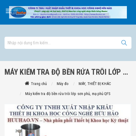
MÁY KIỂM TRA ĐỘ BỀN RỬA TRÔI LỚP SƠN PHỦ, MẠ PHỦ QFS
Trang chủ
Máy đo
MÁY, THIẾT BỊ KHÁC
Máy kiểm tra độ bền rửa trôi lớp sơn phủ, mạ phủ QFS