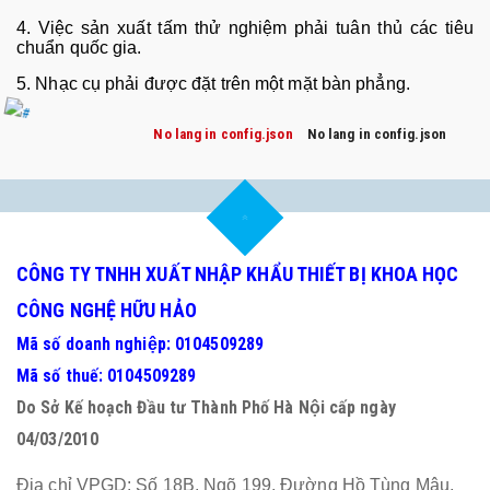
4. Việc sản xuất tấm thử nghiệm phải tu
ân th
ủ c
ác tiêu
chu
ẩn quốc gia.
5. Nhạc cụ phải được đặt tr
ên m
ột mặt b
àn ph
ẳng.
No lang in config.json
No lang in config.json
CÔNG TY TNHH XUẤT NHẬP KHẨU THIẾT BỊ KHOA HỌC
CÔNG NGHỆ HỮU HẢO
Mã số doanh nghiệp: 0104509289
Mã số thuế: 0104509289
Do Sở Kế hoạch Đầu tư Thành Phố Hà Nội cấp ngày
04/03/2010
Địa chỉ VPGD: Số 18B, Ngõ 199, Đường Hồ Tùng Mậu,