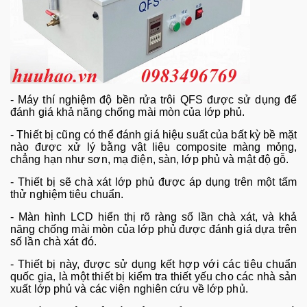
-
M
áy thí nghi
ệm độ bền rửa tr
ôi QFS đư
ợc sử dụng để
đ
ánh giá kh
ả năng chống m
ài mòn c
ủa lớp phủ.
-
Thiết bị cũng c
ó th
ể đ
ánh giá hi
ệu suất của bất kỳ bề mặt
n
ào đư
ợc xử l
ý b
ằng vật liệu composite m
àng m
ỏng,
chẳng hạn như sơn, mạ điện, s
àn, l
ớp phủ v
à m
ật độ gỗ.
-
Thiết bị sẽ ch
à xát l
ớp phủ được
áp d
ụng tr
ên m
ột tấm
thử nghiệm ti
êu chu
ẩn.
-
M
àn hình LCD hi
ển thị r
õ ràng s
ố lần ch
à xát, và kh
ả
năng chống m
ài mòn c
ủa lớp phủ được đ
ánh giá d
ựa tr
ên
s
ố lần ch
à xát đó.
- Thi
ết bị n
ày, đư
ợc sử dụng kết hợp với c
ác tiêu chu
ẩn
quốc gia, l
à m
ột thiết bị kiểm tra thiết yếu cho c
ác nhà s
ản
xuất lớp phủ v
à các vi
ện nghi
ên c
ứu về lớp phủ.