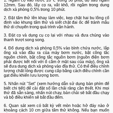
1. Ng
âm c
ọ v
ào nư
ớc 20
℃
trong 30 phút, đ
ộ s
âu ngâm
12mm. Sau đó, l
ấy cọ ra, vắt kh
ô, r
ồi ng
âm trong dung
d
ịch x
à phòng 0,5% trong 10 phút.
2. Đ
ặt tấm thử l
ên khay làm vi
ệc, kẹp chặt hai bu l
ông c
ố
định v
ào khung t
ấm thử v
à si
ết chặt đai ốc để tr
ánh m
ẫu
thử di chuyển trong qu
á trình v
ận h
ành.
3. Đ
ặt cọ v
à d
ụng cụ cọ lại với nhau v
à đưa chúng vào
thanh trư
ợt song song.
4. Đổ dung dịch x
à phòng 0,5% vào bình ch
ứa nước, lắp
ống xả v
ào đ
ầu ra của m
áy bơm nư
ớc, bật c
ông t
ắc
nguồn ch
ính, b
ật c
ông t
ắc nguồn bơm (nguồn điện bơm
phải được kết nối với ổ cắm ở mặt sau của m
áy),
ống xả
sẽ đưa dung dịch x
à phòng vào đĩa th
ử. C
ó th
ể điều chỉnh
lượng chất lỏng được cung cấp bằng c
ách đi
ều chỉnh cần
gạt điều khiển lưu lượng bơm.
5. Nhấn n
út "Set" (xem hư
ớng dẫn sử dụng b
àn phím đ
ể
biết chi tiết) để c
ài đ
ặt số lần chải răng cần thiết. Khi mọi
thứ đ
ã s
ẵn s
àng, nh
ấn n
út ch
ạy, b
àn ch
ải sẽ bắt đầu chạy
v
à b
ộ điều khiển sẽ bắt đầu đếm.
6. Quan s
át xem có b
ất kỳ vết m
òn ho
ặc hở đ
áy nào
ở
khoảng c
ách 10 cm gi
ữa tấm thử kh
ông. N
ếu bạn muốn