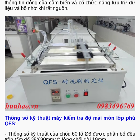
th
ông tin đ
ộng của cảm biến v
à có ch
ức năng lưu trữ dữ
liệu v
à b
ộ nhớ khi tắt nguồn.
Thông số kỹ thuật máy kiểm tra độ mài mòn lớp phủ
QFS
:
-
Th
ông s
ố kỹ thuật của chổi: 60 lỗ
Ø3 đư
ợc ph
ân b
ổ đều
tr
ên t
ấm đế 38X90mm v
à lông ch
ổi d
ài 19mm.