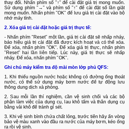
thay đổi. Nhấn ph
ím s
ố "↑" để c
ài đ
ặt gi
á tr
ị mong muốn.
Sử dụng ph
ím "→" và phím s
ố "↑" để c
ài đ
ặt số lần giặt
mong muốn. Nhấn ph
ím "OK" đ
ể lưu gi
á tr
ị c
ài đ
ặt v
ào b
ộ
nhớ m
áy tính.
2. Xóa giá tr
ị c
ài đ
ặt hoặc gi
á tr
ị thực tế:
-
Nhấn ph
ím "Reset" m
ột lần, gi
á tr
ị c
ài đ
ặt sẽ nhấp nh
áy,
báo hi
ệu gi
á tr
ị c
ài đ
ặt đ
ã đư
ợc k
ích ho
ạt v
à có th
ể x
óa.
Đ
ể x
óa, nh
ấn ph
ím "OK". Đ
ể x
óa giá tr
ị thực, nhấn ph
ím
"Reset" hai l
ần li
ên ti
ếp. L
úc này, giá tr
ị thực sẽ nhấp
nh
áy. Đ
ể x
óa, nh
ấn ph
ím "OK".
Ghi chú máy kiểm tra độ mài mòn lớp phủ QFS
:
1. Khi thi
ếu nguồn nước hoặc kh
ông có đư
ờng ống tho
át
nư
ớc, c
ó th
ể sử dụng m
áy bơm nư
ớc để tự động lưu
th
ông dung d
ịch x
à phòng.
2. Sau m
ỗi lần th
í nghi
ệm, cần vệ sinh chổi v
à các b
ộ
phận l
àm vi
ệc của dụng cụ, lau kh
ô t
ấm v
à thân d
ụng cụ
bằng vải kh
ô đ
ể tr
ánh g
ỉ s
ét.
3. Khi v
ệ sinh b
ình ch
ứa chất lỏng, trước ti
ên hãy
ấn v
òng
b
ảo vệ m
àu xanh vào đ
ầu ra nước của m
áy bơm, kéo
ống
ra rồi vệ sinh.