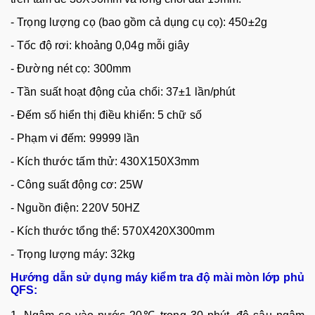
- Tr
ọng lượng cọ (bao gồm cả dụng cụ cọ): 450
±2g
- T
ốc độ rơi: khoảng 0,04g mỗi gi
ây
- Đư
ờng n
ét c
ọ: 300mm
-
Tần suất hoạt động của chổi: 37
±1 l
ần/ph
út
- Đ
ếm số hiển thị điều khiển: 5 chữ số
-
Phạm vi đếm: 99999 lần
-
K
ích thư
ớc tấm thử: 430X150X3mm
-
C
ông su
ất động cơ: 25W
-
Nguồn điện: 220V 50HZ
-
K
ích thư
ớc tổng thể: 570X420X300mm
-
Trọng lượng m
áy: 32kg
Hướng dẫn sử dụng
máy kiểm tra độ mài mòn lớp phủ
QFS
: