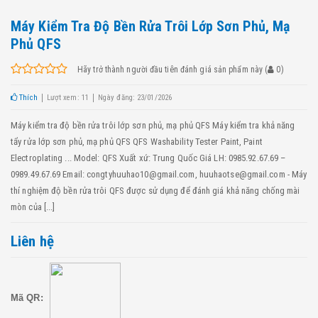
Máy Kiểm Tra Độ Bền Rửa Trôi Lớp Sơn Phủ, Mạ
Phủ QFS
Hãy trở thành người đầu tiên đánh giá sản phẩm này
(
0
)
Thích
Lượt xem: 11
Ngày đăng: 23/01/2026
Máy kiểm tra độ bền rửa trôi lớp sơn phủ, mạ phủ QFS Máy kiểm tra khả năng
tẩy rửa lớp sơn phủ, mạ phủ QFS QFS Washability Tester Paint, Paint
Electroplating ... Model: QFS Xuất xứ: Trung Quốc Giá LH: 0985.92.67.69 –
0989.49.67.69 Email: congtyhuuhao10@gmail.com, huuhaotse@gmail.com - Máy
thí nghiệm độ bền rửa trôi QFS được sử dụng để đánh giá khả năng chống mài
mòn của [...]
Liên hệ
Mã QR: