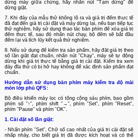
dừng m
áy gi
ữa chừng, h
ãy nh
ấn n
út "T
ạm dừng" để
dừng giặt.
7. Khi đ
áy c
ủa mẫu thử kh
ông l
ộ ra v
à giá tr
ị đếm thực tế
đ
ã đ
ạt đến gi
á tr
ị c
ài đ
ặt v
à máy d
ừng lại, nếu bạn tiếp tục
thử nghiệm, h
ãy s
ử dụng thao t
ác bàn phím đ
ể x
óa giá tr
ị
đếm thực tế, sau đ
ó nh
ấn n
út ch
ạy, bộ đếm sẽ bắt đầu
đếm lại v
à tích lũy k
ết quả thử nghiệm.
8. Nếu sử dụng để kiểm tra sản phẩm, h
ãy đ
ặt gi
á tr
ị theo
số lần giặt đạt chuẩn, nhấn n
út "Ch
ạy", m
áy s
ẽ tự động
dừng khi gi
á tr
ị thực tế bằng gi
á tr
ị c
ài đ
ặt. Kiểm tra xem
đ
áy đĩa th
ử c
ó b
ị hở hay kh
ông đ
ể x
ác đ
ịnh sản phẩm đạt
chuẩn.
Hướng dẫn sử dụng b
àn phím máy kiểm tra độ mài
mòn lớp phủ QFS
:
B
ộ điều khiển m
áy l
ọc c
ó t
ổng cộng s
áu phím, bao g
ồm
ph
ím s
ố "↑", phím shift "→", phím "Set", phím "Reset",
phím "Pause" và phím "OK".
1. Cài đặt số lần giặt:
-
Nhấn ph
ím "Set". Ch
ữ số cao nhất của gi
á tr
ị c
ài đ
ặt sẽ
nhấp nh
áy, cho bi
ết gi
á tr
ị đ
ã đư
ợc k
ích ho
ạt v
à có th
ể