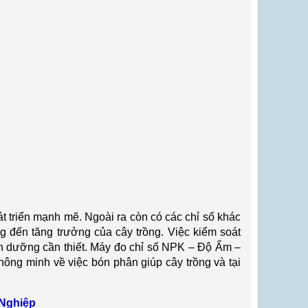
át tri
ển mạnh mẽ. Ngo
ài ra còn có các ch
ỉ số kh
ác
g đến tăng trưởng của c
ây tr
ồng. Việc kiểm so
át
 dưỡng cần thiết. M
áy đo ch
ỉ số NPK – Độ Ẩm –
h
ông minh v
ề việc b
ón phân giúp cây tr
ồng v
à t
ại
Nghi
ệp