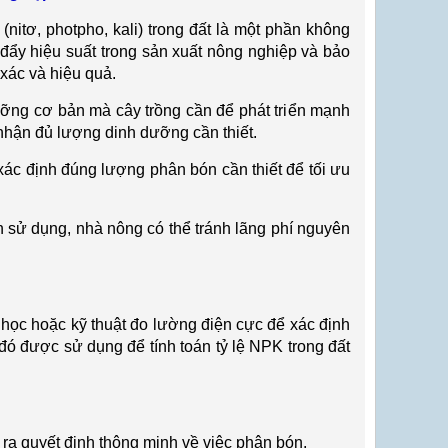
(nitơ, photpho, kali) trong đất l
à m
ột phần kh
ông
 đ
ẩy hiệu suất trong sản xuất n
ông nghi
ệp v
à b
ảo
 xác và hi
ệu quả.
ưỡng cơ bản m
à cây tr
ồng cần để ph
át tri
ển mạnh
nhận đủ lượng dinh dưỡng cần thiết.
xác đ
ịnh đ
úng lư
ợng ph
ân bón c
ần thiết để tối ưu
n sử dụng, nh
à nông có th
ể tr
ánh lãng phí nguyên
 h
ọc hoặc kỹ thuật đo lường điện cực để x
ác đ
ịnh
 đó đư
ợc sử dụng để t
ính toán t
ỷ lệ NPK trong đất
 ra quy
ết định th
ông minh v
ề việc ph
ân bón.