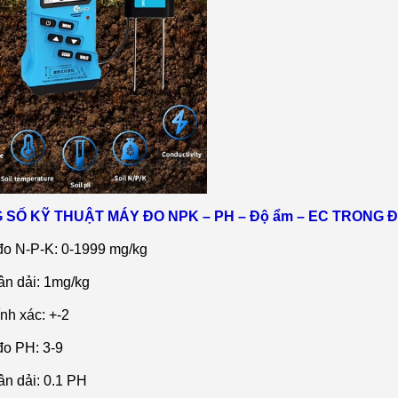
 S
Ố KỸ THUẬT M
ÁY ĐO NPK – PH – Đ
ộ ẩm – EC TRONG 
đo N-P-K: 0-1999 mg/kg
ân d
ải: 1mg/kg
ính xác: +-2
đo PH: 3-9
ân d
ải: 0.1 PH