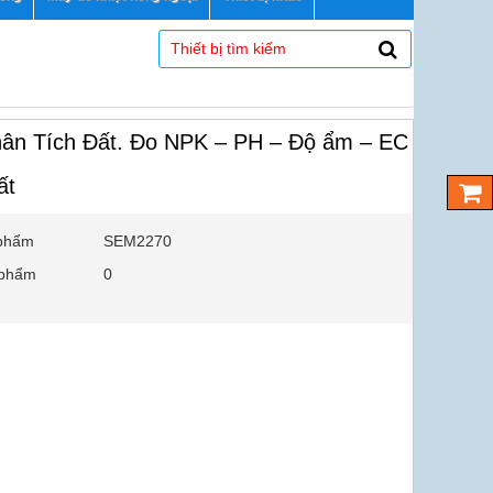
ân Tích Đất. Đo NPK – PH – Độ ẩm – EC
ất
phẩm
SEM2270
 phẩm
0