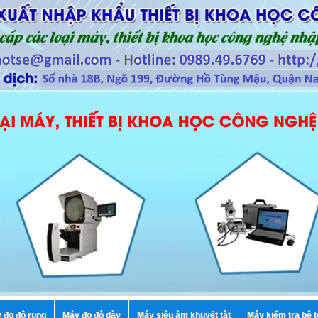
 đo độ rung
Máy đo độ dày
Máy siêu âm khuyết tật
Máy kiểm tra bê 