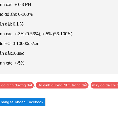
ính xác: +-0.3 PH
đo đ
ộ ẩm: 0-100%
ân d
ải: 0.1 %
ính xác: +-3% (0-53%), +-5% (53-100%)
đo EC: 0-10000us/cm
ân d
ải:10us/c
ính xác: +-5%
 đo dinh dưỡng đất
,
Đo dinh dưỡng NPK trong đất
,
máy đo đa chỉ t
n bằng tài khoản Facebook