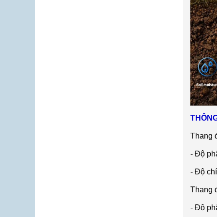
THÔNG
Thang 
-
Độ ph
-
Độ ch
Thang 
- Đ
ộ ph