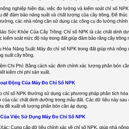
 n
ông nghi
ệp hiện đại, việc đo lường v
à ki
ểm so
át ch
ỉ số NPK 
ếu để đảm bảo năng suất v
à ch
ất lượng của c
ây tr
ồng. Để th
úc
trư
ờng, c
ác nhà nông c
ần sử dụng c
ác công c
ụ đo lường ch
ính
ảo Sức Khỏe Của C
ây Tr
ồng: Chỉ số NPK l
à các ch
ất dinh d
c kiểm so
át m
ức độ n
ày trong đ
ất gi
úp đ
ảm bảo rằng c
ây tr
ồng 
u H
óa Năng Su
ất: M
áy đo ch
ỉ số NPK trong đất gi
úp nhà nông 
ng su
ất c
ây tr
ồng.
iệm Chi Ph
í: B
ằng c
ách xác đ
ịnh ch
ính xác lư
ợng ph
ân bón c
ầ
i
ết kiệm chi ph
í s
ản xuất.
Ho
ạt Động Của M
áy Đo Ch
ỉ Số NPK
o ch
ỉ số NPK thường sử dụng c
ác phương pháp phân tích hóa
 của c
ác ch
ất dinh dưỡng trong mẫu đất. C
ác d
ữ liệu n
ày sau
ra đ
ề xuất về lượng ph
ân bón c
ần
áp d
ụng.
 C
ủa Việc Sử Dụng M
áy Đo Ch
ỉ Số NPK
 Xác: Cung c
ấp dữ liệu ch
ính xác v
ề chỉ số NPK, gi
úp nhà nông