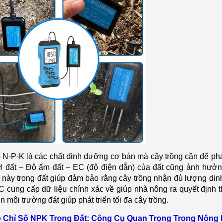
ố N
-
P
-
K l
à các ch
ất dinh dưỡng cơ bản m
à cây tr
ồng cần để ph
H đ
ất – Độ ẩm đất – EC (độ điện dẫn) của đất cũng ảnh hưởn
 n
ày trong đ
ất gi
úp đ
ảm bảo rằng c
ây tr
ồng nhận đủ lượng dinh
 cung cấp dữ liệu ch
ính xác v
ề gi
úp nhà nông ra quy
ết định t
ện m
ôi trư
ờng đ
át giúp phát tri
ển tối đa c
ây tr
ồng.
o Ch
ỉ Số NPK Trong Đất: C
ông C
ụ Quan Trọng Trong N
ông 