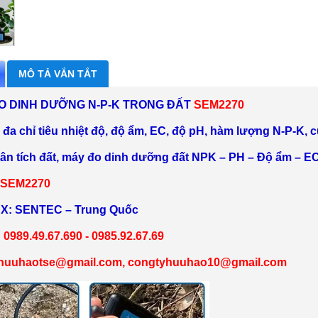
MÔ TẢ VẮN TẮT
O DINH DƯỠNG N-P-K TRONG ĐẤT
SEM2270
đa chỉ tiêu nhiệt độ, độ ẩm, EC, độ pH, hàm lượng N-P-K, c
ân tích đất, máy đo dinh dưỡng đất NPK – PH – Độ ẩm – EC
SEM2270
X: SENTEC – Trung Quốc
 0989.49.67.690 -
0985.92.67.69
 huuhaotse@gmail.com, congtyhuuhao10@gmail.com