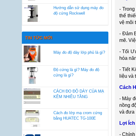
Hướng dẫn sử dụng máy đo
-
Trong
độ cứng Rockwell
th
ể thi
vệ m
ôi 
-
Đảm B
TIN TỨC MỚI
mẽ. Việ
-
Tối Ư
Máy đo độ dày lớp phủ là gì?
h
óa nă
-
Tiết K
Độ cứng là gì? Máy đo độ
cứng là gì?
li
ệu v
à t
C
ách 
CÁCH ĐO ĐỘ DÀY CỦA MẠ
KẼM NHIỀU TẦNG
-
M
áy đ
nồng độ
v
à đưa 
Cách đo lớp mạ crom cứng
bằng HUATEC TG-100E
Lợi
Ích
-
Ch
ính