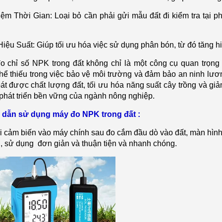
iệm Thời Gian: Loại bỏ cần phải gửi mẫu đất đi kiểm tra tại p
iệu Suất: Gi
úp t
ối ưu h
óa vi
ệc sử dụng ph
ân bón, t
ừ đ
ó tăng hi
đo ch
ỉ số NPK trong đất kh
ông ch
ỉ l
à m
ột c
ông c
ụ quan trọng 
h
ể thiếu trong việc bảo vệ m
ôi trư
ờng v
à đ
ảm bảo an ninh lươ
o
át đư
ợc chất lượng đất, tối ưu h
óa năng su
ất c
ây tr
ồng v
à gi
ả
ph
át tri
ển bền vững của ng
ành nông nghi
ệp.
 dẫn sử dụng m
áy đo NPK trong đ
ất :
i cảm biến v
ào máy chính sau đo c
ắm đầu d
ò vào đ
ất, m
àn hình
 , sử dụng đơn giản v
à thu
ận tiện v
à nhanh chóng.