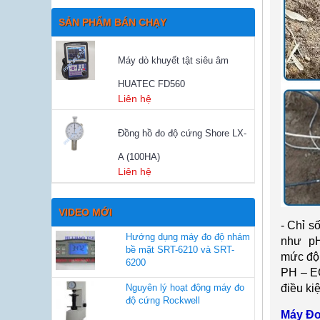
SẢN PHẨM BÁN CHẠY
Máy dò khuyết tật siêu âm
HUATEC FD560
Liên hệ
Đồng hồ đo độ cứng Shore LX-
A (100HA)
Liên hệ
VIDEO MỚI
-
Chỉ s
Hướng dụng máy đo độ nhám
như p
bề mặt SRT-6210 và SRT-
m
ức độ
6200
PH – EC
Nguyên lý hoạt động máy đo
điều ki
độ cứng Rockwell
M
áy Đ