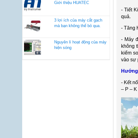
Giới thiệu HUATEC
- Ti
ết K
quả.
3 lợi ích của máy cắt gạch
mà bạn không thể bỏ qua.
-
Tăng H
-
M
áy 
Nguyên lí hoạt động của máy
kh
ông t
hiện sóng
ki
ểm s
vào s
ự 
Hướng
-
Kết nố
– P – K