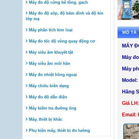
Máy đo độ cứng bê tông, gach
Máy đo độ xốp, độ bám dính và độ kín
lớp mạ
Máy phân tích kim loại
MÔ TẢ
Máy đo tốc độ vòng quay động cơ
MÁY Đ
Máy siêu âm khuyết tật
Máy đo 
Máy siêu âm mối hàn
Máy ph
Máy đo nhiệt hồng ngoại
Model:
Máy chiếu biên dạng
Hãng S
Máy đo độ dẫn điện
Giá LH:
Máy kiểm tra đường ống
Email:
Máy, thiết bị khác
Phụ kiện máy, thiết bị đo lường