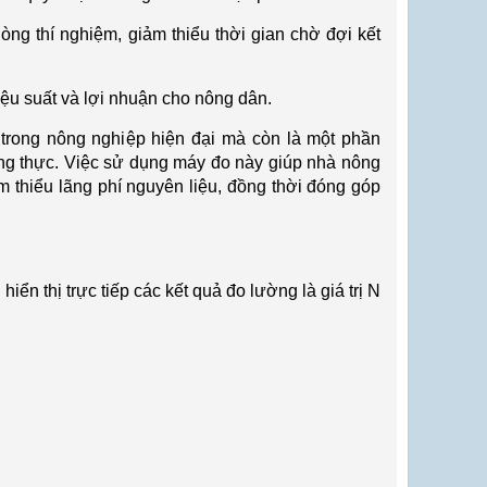
h
òng thí nghi
ệm, giảm thiểu thời gian chờ đợi kết
ệu suất v
à l
ợi nhuận cho n
ông dân.
trong n
ông nghi
ệp hiện đại m
à còn là m
ột phần
ng thực. Việc sử dụng m
áy đo này giúp nhà nông
m thiểu l
ãng phí nguyên li
ệu, đồng thời đ
óng góp
 hi
ển thị trực tiếp c
ác k
ết quả đo lường l
à giá tr
ị N