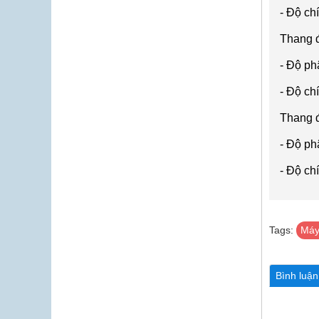
-
Độ ch
Thang 
-
Độ ph
-
Độ ch
Thang 
- Đ
ộ ph
-
Độ ch
Tags:
Máy
Bình luậ