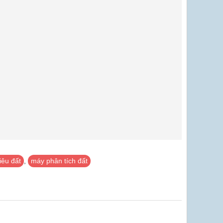
iêu đất
,
máy phân tích đất