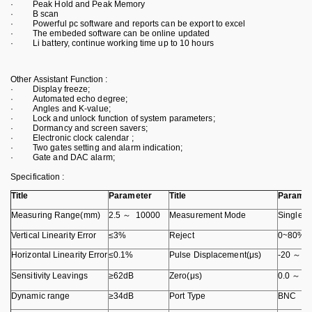
· Peak Hold and Peak Memory
· B scan
· Powerful pc software and reports can be export to excel
· The embeded software can be online updated
· Li battery, continue working time up to 10 hours
Other Assistant Function :
· Display freeze;
· Automated echo degree;
· Angles and K-value;
· Lock and unlock function of system parameters;
· Dormancy and screen savers;
· Electronic clock calendar ;
· Two gates setting and alarm indication;
· Gate and DAC alarm;
Specification :
Title
Parameter
Title
Paramet
Measuring Range(mm)
2.5 ～ 10000
Measurement Mode
Single, 
Vertical Linearity Error
≤3%
Reject
0~80%
Horizontal Linearity Error
≤0.1%
Pulse Displacement(μs)
-20 ～ +
Sensitivity Leavings
≥62dB
Zero(μs)
0.0 ～ 9
Dynamic range
≥34dB
Port Type
BNC