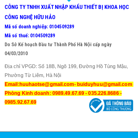
CÔNG TY TNHH XUẤT NHẬP KHẨU THIẾT BỊ KHOA HỌC
CÔNG NGHỆ HỮU HẢO
Mã số doanh nghiệp: 0104509289
Mã số thuế: 0104509289
Do Sở Kế hoạch Đầu tư Thành Phố Hà Nội cấp ngày
04/03/2010
Địa chỉ VPGD: Số 18B, Ngõ 199, Đường Hồ Tùng Mậu,
Phường Từ Liêm, Hà Nội
Email:huuhaotse@gmail.com
- buiduyhuu@gmail.com
Phòng Kinh doanh: 0989.49.67.69 - 035.226.8686 -
0985.92.67.69