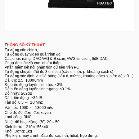
T
HÔNG SỐ KỸ THUẬT:
Tự động căn chỉnh,
Tự động quay video quá trình đo
Các chức năng: DAC AVG & B scan, AWS function, 6dB DAC
Chụp ảnh tốc độ cao, nhiễu thấp
Phần mềm kết nối phân tích dữ liệu trên PC
Tự động chuyển đổi đo 3 chỉ tiêu (sâu d, mức p, khoảng cách s)
Tự động xác định vị trí lỗ hỏng (sâu d, mức p, khoảng cách s, biên độ, dB...)
Dải đo: 2.5~10000mm
Độ biến động tuyến tính dọc: ≤3%
Độ biến động tuyến tính ngang: ≤0.1%
Độ nhạy: ≥62dB
Dải biến động: ≥34dB
Tần số: 0.5 ～ 20 Mhz
Vận tốc: 1000 ～ 13000 m/s
Chế độ đo: đơn, đôi, xuyên
Loại cổng: BNC
Nhiệt độ hoạt động: (℃)-20～50
Kích thước: 210×156×40
Khối lượng: 1kg
Phụ kiện: máy chính, đầu đo, cáp nối, hdsd, hộp đựng.