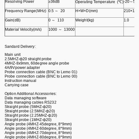
Resolving Power
≥36dB
-20～50
Operating Temperature (℃)
Frequency Range(MHz)
0.5 ～ 20
H×W×D(mm)
210×15
Gain(dB)
0 ～ 110
Weight(kg)
1.0
Material Velocity(m/s)
1000 ～ 13000
Sandard Delivery:
Main unit
2.5MHZ-ф20 straight probe
4MHZ-8x9mm, 60degree angle probe
4A/9Vpower adapter
Probe connection cable (BNC to Lemo 01)
Probe connection cable (BNC to Lemo 00)
Instruction manual
Carrying case
Option Additional Accessories:
Data managing software
Data managing cables RS232
Straight probe (5MHZ-ф20)
Straight probe (2.5MHZ-ф20)
Straight probe (2.25MHZ-ф20)
Straight probe (1MHZ-ф20)
Angle probe (4MHZ-45degree, 8*9mm)
Angle probe (4MHZ-60degree, 8*9mm)
Angle probe (4MHZ-70degree, 8*9mm)
Angle probe (4MHZ-80degree, 8*9mm)