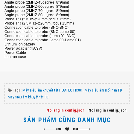
Angle probe (2MHZ-45degree, 8*9mm)
Angle probe (2MHZ-60degree, 8*9mm)
Angle probe (2MHZ-70degree, 8*9mm)
Angle probe (2MHZ-80degree, 8*9mm)
Probe T/R (5MHz-ф20mm, focus 15mm)
Probe T/R (2.5MHz-ф20mm, focus 15mm)
Connection cable to probe (BNC-BNC)
Connection cable to probe (BNC-Lemo 00)
Connection cable to probe (Lemo 01-BNC)
Connection cable to probe Lemo 00-Lemo 01)
Lithium ion battery
Power adapter (4A/9V)
Power Cable
Leather case
Tags:
Máy siêu âm khuyết tật HUATEC FD301
,
Máy siêu âm mối hàn FD
,
Máy siêu âm khuyết tật FD
No lang in config.json
No lang in config.json
SẢN PHẨM CÙNG DANH MỤC