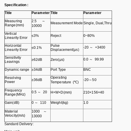
Specification :
Title
Parameter
Title
Parameter
Measuring
2.5 ～
Measurement Mode
Single, Dual,Thru
Range(mm)
10000
Vertical
≤3%
Reject
0~80%
Linearity Error
Horizontal
Pulse
-20 ～ +3400
≤0.1%
Linearity Error
Displacement(μs)
Sensitivity
0.0 ～ 99.99
≥62dB
Zero(μs)
Leavings
Dynamic range
≥34dB
Port Type
BNC
Operating
Resolving
≥36dB
-20～50
Power
Temperature (℃)
Frequency
0.5 ～ 20
H×W×D(mm)
210×156×40
Range(MHz)
Gain(dB)
0 ～ 110
Weight(kg)
1.0
Material
1000 ～
Velocity(m/s)
13000
Sandard Delivery: