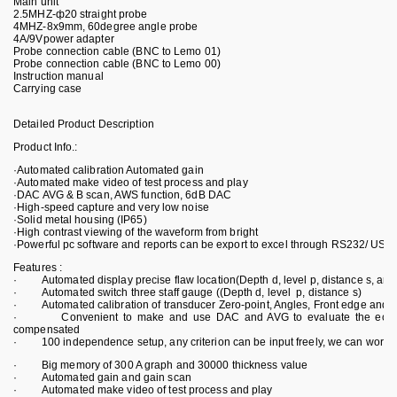
Main unit
2.5MHZ-ф20 straight probe
4MHZ-8x9mm, 60degree angle probe
4A/9Vpower adapter
Probe connection cable (BNC to Lemo 01)
Probe connection cable (BNC to Lemo 00)
Instruction manual
Carrying case
Detailed Product Description
Product Info.:
·Automated calibration Automated gain
·Automated make video of test process and play
·DAC AVG & B scan, AWS function, 6dB DAC
·High-speed capture and very low noise
·Solid metal housing (IP65)
·High contrast viewing of the waveform from bright
·Powerful pc software and reports can be export to excel through RS232/ USB 
Features :
· Automated display precise flaw location(Depth d, level p, distance s, ampl
· Automated switch three staff gauge ((Depth d, level p, distance s)
· Automated calibration of transducer Zero-point, Angles, Front edge and m
· Convenient to make and use DAC and AVG to evaluate the echo, 
compensated
· 100 independence setup, any criterion can be input freely, we can work 
· Big memory of 300 A graph and 30000 thickness value
· Automated gain and gain scan
· Automated make video of test process and play