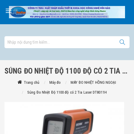
SÚNG ĐO NHIỆT ĐỘ 1100 ĐỘ CÓ 2 TIA LASER DT8011H
Trang chủ
Máy đo
MÁY ĐO NHIỆT HỒNG NGOẠI
Súng Đo Nhiệt Độ 1100 độ có 2 Tia Laser DT8011H