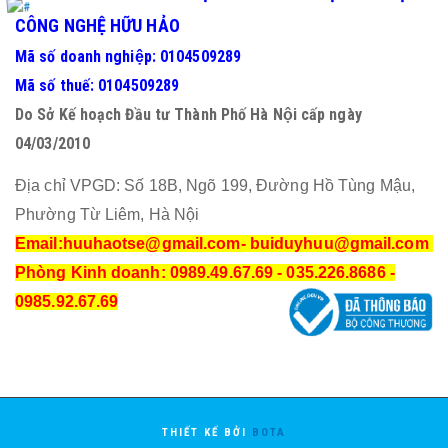
CÔNG NGHỆ HỮU HẢO
Mã số doanh nghiệp: 0104509289
Mã số thuế: 0104509289
Do Sở Kế hoạch Đầu tư Thành Phố Hà Nội cấp ngày
04/03/2010
Địa chỉ VPGD: Số 18B, Ngõ 199, Đường Hồ Tùng Mậu,
Phường Từ Liêm, Hà Nội
Email:huuhaotse@gmail.com
- buiduyhuu@gmail.com
Phòng Kinh doanh: 0989.49.67.69 - 035.226.8686 -
0985.92.67.69
THIẾT KẾ BỞI
BOTA