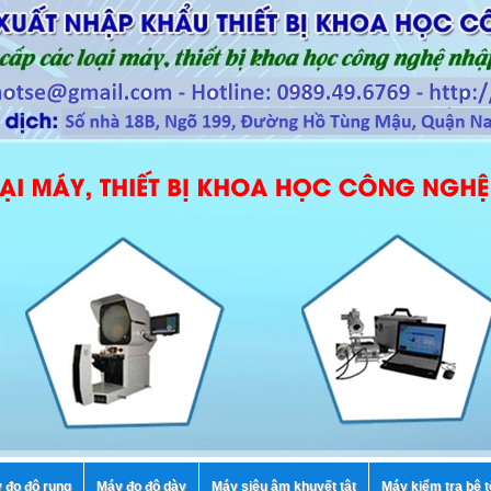
 đo độ rung
Máy đo độ dày
Máy siêu âm khuyết tật
Máy kiểm tra bê 