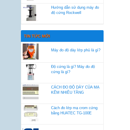
Hướng dẫn sử dụng máy đo
độ cứng Rockwell
TIN TỨC MỚI
Máy đo độ dày lớp phủ là gì?
Độ cứng là gì? Máy đo độ
cứng là gì?
CÁCH ĐO ĐỘ DÀY CỦA MẠ
KẼM NHIỀU TẦNG
Cách đo lớp mạ crom cứng
bằng HUATEC TG-100E