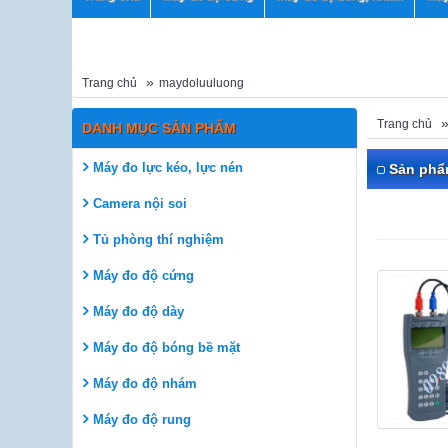
Trang chủ
maydoluuluong
Trang chủ
DANH MỤC SẢN PHẨM
Máy đo lực kéo, lực nén
Sản ph
Camera nội soi
Tủ phòng thí nghiệm
Máy đo độ cứng
Máy đo độ dày
Máy đo độ bóng bề mặt
Máy đo độ nhám
Máy đo độ rung