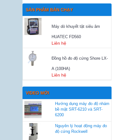
SẢN PHẨM BÁN CHẠY
Máy dò khuyết tật siêu âm
HUATEC FD560
Liên hệ
Đồng hồ đo độ cứng Shore LX-
A (100HA)
Liên hệ
VIDEO MỚI
Hướng dụng máy đo độ nhám
bề mặt SRT-6210 và SRT-
6200
Nguyên lý hoạt động máy đo
độ cứng Rockwell