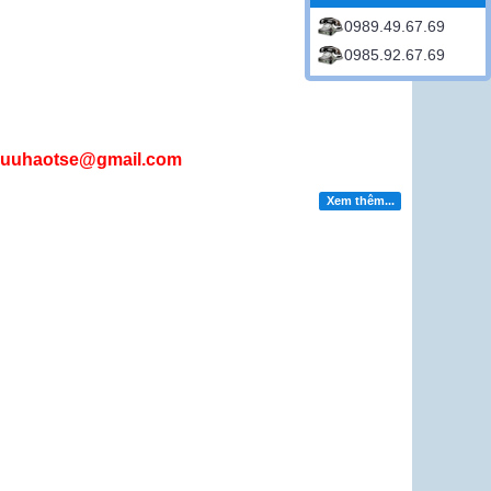
0989.49.67.69
0985.92.67.69
huuhaotse@gmail.com
Xem thêm...