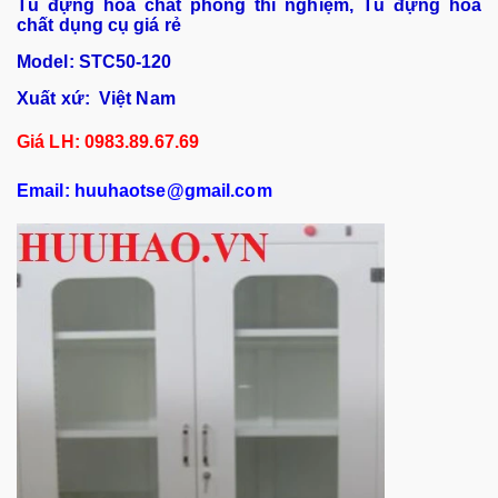
Tủ đựng hóa chất phòng thí nghiệm, Tủ đựng hóa
chất dụng cụ giá rẻ
Model: STC50-120
Xuất xứ: Việt Nam
Giá LH: 0983.89.67.69
Email: huuhaotse@gmail.com