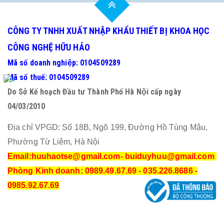
CÔNG TY TNHH XUẤT NHẬP KHẨU THIẾT BỊ KHOA HỌC
CÔNG NGHỆ HỮU HẢO
Mã số doanh nghiệp: 0104509289
Mã số thuế: 0104509289
Do Sở Kế hoạch Đầu tư Thành Phố Hà Nội cấp ngày
04/03/2010
Địa chỉ VPGD: Số 18B, Ngõ 199, Đường Hồ Tùng Mậu,
Phường Từ Liêm, Hà Nội
Email:huuhaotse@gmail.com
- buiduyhuu@gmail.com
Phòng Kinh doanh: 0989.49.67.69 - 035.226.8686 -
0985.92.67.69