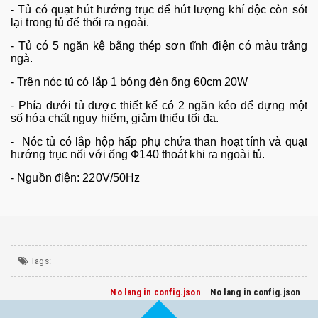
- Tủ có quạt hút hướng trục để hút lượng khí độc còn sót
lại trong tủ để thổi ra ngoài.
- Tủ có 5 ngăn kệ bằng thép sơn tĩnh điện có màu trắng
ngà.
- Trên nóc tủ có lắp 1 bóng đèn ống 60cm 20W
- Phía dưới tủ được thiết kế có 2 ngăn kéo để đựng một
số hóa chất nguy hiểm, giảm thiểu tối đa.
- Nóc tủ có lắp hộp hấp phụ chứa than hoạt tính và quạt
hướng trục nối với ống Ф140 thoát khi ra ngoài tủ.
- Nguồn điện: 220V/50Hz
Tags:
No lang in config.json
No lang in config.json