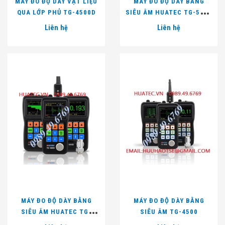
MÁY ĐO ĐỘ DÀY VẬT LIỆU
MÁY ĐO ĐỘ DÀY BẰNG
QUA LỚP PHỦ TG-4500D
SIÊU ÂM HUATEC TG-5000
(508MM, 5MHZ)
Liên hệ
Liên hệ
MÁY ĐO ĐỘ DÀY BẰNG
MÁY ĐO ĐỘ DÀY BẰNG
SIÊU ÂM HUATEC TG-
SIÊU ÂM TG-4500
5000D