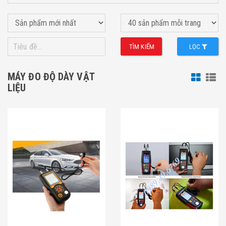
TÌM KIẾM
LỌC
MÁY ĐO ĐỘ DÀY VẬT
LIỆU