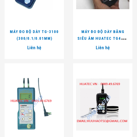
MÁY ĐO ĐỘ DÀY TG-3100
MÁY ĐO ĐỘ DÀY BẰNG
(300/0.1/0.01MM)
SIÊU ÂM HUATEC TG4000
(ĐO QUA LỚP SƠN)
Liên hệ
Liên hệ