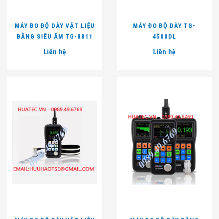
MÁY ĐO ĐỘ DÀY VẬT LIỆU
MÁY ĐO ĐỘ DÀY TG-
BẰNG SIÊU ÂM TG-8811
4500DL
Liên hệ
Liên hệ