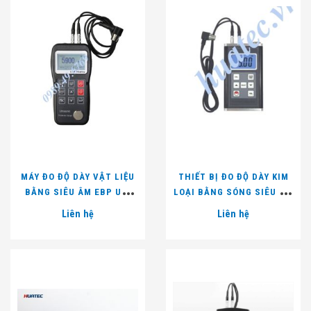
MÁY ĐO ĐỘ DÀY VẬT LIỆU
THIẾT BỊ ĐO ĐỘ DÀY KIM
BẰNG SIÊU ÂM EBP UT-
LOẠI BẰNG SÓNG SIÊU ÂM
100B
TM-8818
Liên hệ
Liên hệ