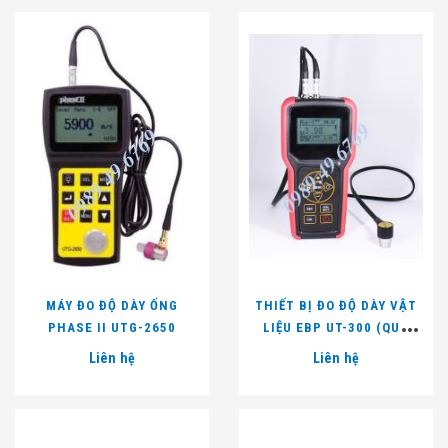
MÁY ĐO ĐỘ DÀY ỐNG
THIẾT BỊ ĐO ĐỘ DÀY VẬT
PHASE II UTG-2650
LIỆU EBP UT-300 (QUA
LỚP SƠN)
Liên hệ
Liên hệ