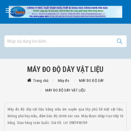
MÁY ĐO ĐỘ DÀY VẬT LIỆU
Trang chủ
Máy đo
MÁY ĐO ĐỘ DÀY
MÁY ĐO ĐỘ DÀY VẬT LIỆU
Máy đo độ dày vật liệu bằng siêu âm xuyên qua lớp phủ bề mặt vật liệu,
không phá hủy mẫu, đảm bảo độ chính xác cao. Máy được nhập trực tiếp từ
hãng. Giao hàng toàn Quốc. Giá tốt. LH: 0987496769