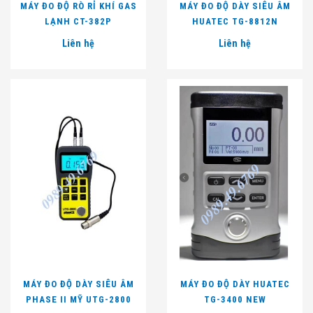
MÁY ĐO ĐỘ RÒ RỈ KHÍ GAS
MÁY ĐO ĐỘ DÀY SIÊU ÂM
LẠNH CT-382P
HUATEC TG-8812N
Liên hệ
Liên hệ
MÁY ĐO ĐỘ DÀY SIÊU ÂM
MÁY ĐO ĐỘ DÀY HUATEC
PHASE II MỸ UTG-2800
TG-3400 NEW